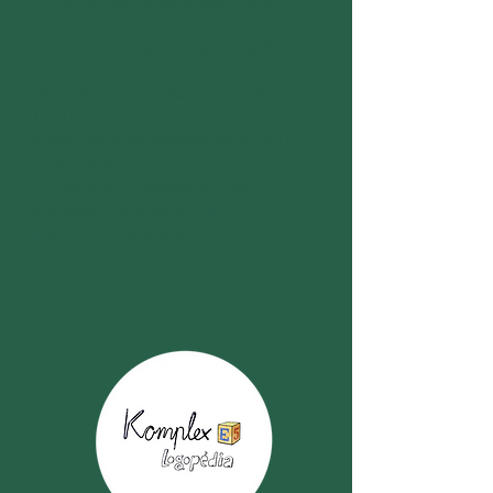
40 perces komplex logopédia: 8000
Ft
30 perces komplex logopédia: 6000
Ft
Prompt diagnosztika és kiértékelés:
15.000 Ft
Konzultáció és tanácsadás: 12.000
Ft/60 perc
Logopédiai vizsgálatok (egyéni
árazással, a konzultáción
megbeszéltek alapján)