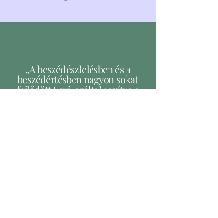
„A beszédészlelésben és a
beszédértésben nagyon sokat
fejlődött Levi, ezáltal segítve a
beszédindulást. Szerettünk
járni, mert a nyugodt,
barátságos környezetben csak
egymásra tudtunk
koncentrálni egy héten
keresztül, miközben fejlődött.
Sokat játszottunk, sétáltunk,
feltöltött minket az ott töltött
idő.”