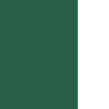
12 000 Ft
Anyahangfelvétel, média költségek:
10 000 Ft
Hallástréning díja (30 perces
egységenként): 3 300 Ft /30 perc
Kezdő (10 napos tréning) ára: 323
000 Ft (mely magában foglalja az
anyahang rögzítésének és a
kontrollvizsgálat díját)
Ismétlő (5 napos tréning) ára: 156
500 Ft
Logopédia
50 perces komplex logopédia:
10.000 Ft