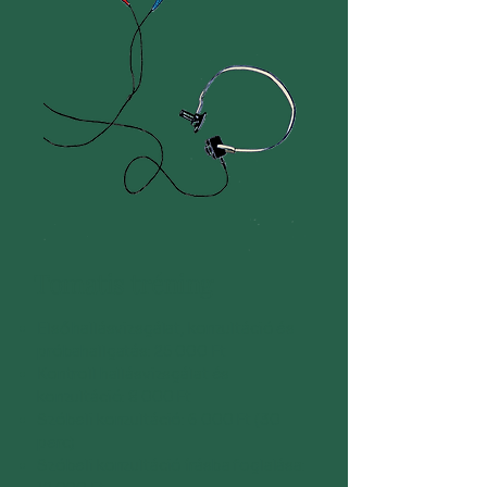
Tomatis tréning
Első hallásvizsgálat, konzultáció és
próbahallgatás: 25 000 Ft
Kontroll hallásvizsgálat és
konzultáció: 8 000 Ft
Szóbeli konzultáció: 6 000 Ft (30
perc)
Szóbeli konzultáció írásba foglalása: