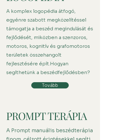
A komplex logopédia átfogó,
egyénre szabott megközelítéssel
támogatja a beszéd megindulását és
fejlődését, miközben a szenzoros,
motoros, kognitív és grafomotoros
területek összehangolt
fejlesztésére épít. ​ Hogyan
segíthetünk a beszédfejlődésben?
Tovább
PROMPT TERÁPIA
A Prompt manuális beszédterápia
finom, célzott érintésekkel segíti