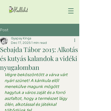
Post
Gyapay Kinga
Dec 17, 2025
1 min read
Sebajda Tábor 2015: Alkotás
és kutyás kalandok a vidéki
nyugalomban
Végre beköszöntött a várva várt 
nyári szünet! A kánikula elől 
menekülve magunk mögött 
hagytuk a város zaját és a forró 
aszfaltot, hogy a természet lágy 
ölén, alkotással és játékkal 
töltődjünk fel.