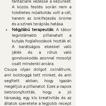
fantáziánk vezesse a kezünket. 
A közös festés során nem a 
tökéletes műalkotás volt a cél, 
hanem az önkifejezés öröme 
és a színek terápiás hatása.
Négylábú terapeuták:
 A tábor 
legvidámabb pillanatait a 
kutyás foglalkozások hozták el. 
A barátságos ebekkel való 
játék és a róluk való 
gondoskodás azonnal mosolyt 
csalt mindenki arcára.
Csupa olyan dolgot csináltunk, 
ami boldoggá tett minket, és ami 
segített abban, hogy igazán 
megéljük a pillanatot. Ezek a napok 
bebizonyították, hogy a jó 
társaság, egy kis kreativitás és az 
állatok szeretete a legjobb recept 