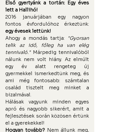
Első gyertyánk a tortán: Egy éves 
lett a Hallihó!
2016 januárjában egy nagyon 
fontos évfordulóhoz érkeztünk: 
egy évesek lettünk!
Ahogy a mondás tartja: 
"Gyorsan 
telik az idő, főleg ha van elég 
tennivaló."
 Márpedig tennivalóból 
nálunk nem volt hiány. Az elmúlt 
egy év alatt rengeteg új 
gyermekkel ismerkedtünk meg, és 
ami még fontosabb: számtalan 
család tisztelt meg minket a 
bizalmával.
Hálásak vagyunk minden egyes 
apró és nagyobb sikerért, amit a 
fejlesztések során közösen értünk 
el a gyerekekkel!
Hogyan tovább?
 Nem állunk meg, 