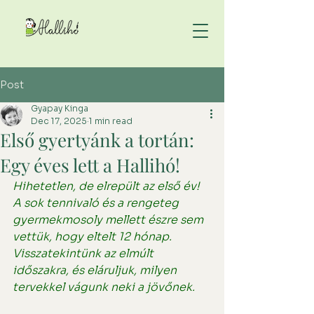
Post
Gyapay Kinga
Dec 17, 2025
1 min read
Első gyertyánk a tortán:
Egy éves lett a Hallihó!
Hihetetlen, de elrepült az első év! 
A sok tennivaló és a rengeteg 
gyermekmosoly mellett észre sem 
vettük, hogy eltelt 12 hónap. 
Visszatekintünk az elmúlt 
időszakra, és eláruljuk, milyen 
tervekkel vágunk neki a jövőnek.