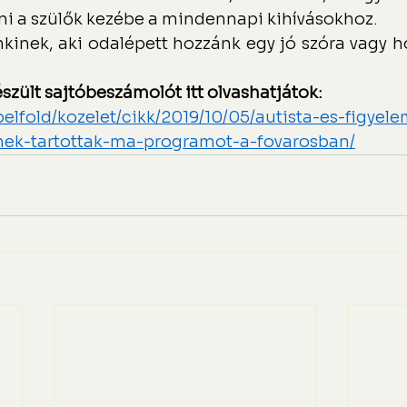
i a szülők kezébe a mindennapi kihívásokhoz.
inek, aki odalépett hozzánk egy jó szóra vagy ho
szült sajtóbeszámolót itt olvashatjátok: 
belfold/kozelet/cikk/2019/10/05/autista-es-figyel
nek-tartottak-ma-programot-a-fovarosban/