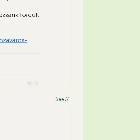
zzánk fordult 
emzavaros-
See All