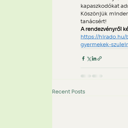
kapaszkodókat adn
Köszönjük mindenk
tanácsért!
A rendezvényről ké
https://hirado.hu/
gyermekek-szulei
Recent Posts