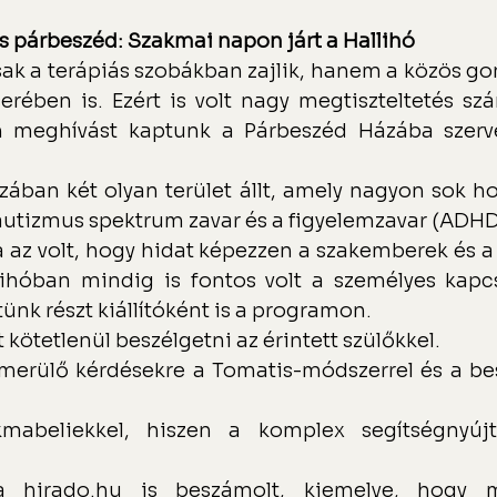
 párbeszéd: Szakmai napon járt a Hallihó
sak a terápiás szobákban zajlik, hanem a közös g
serében is. Ezért is volt nagy megtiszteltetés sz
 meghívást kaptunk a Párbeszéd Házába szerve
ában két olyan terület állt, amely nagyon sok ho
 autizmus spektrum zavar és a figyelemzavar (ADHD
 az volt, hogy hidat képezzen a szakemberek és a s
hóban mindig is fontos volt a személyes kapcso
nk részt kiállítóként is a programon.
 kötetlenül beszélgetni az érintett szülőkkel.
lmerülő kérdésekre a Tomatis-módszerrel és a bes
kmabeliekkel, hiszen a komplex segítségnyújt
a 
hirado.hu
 is beszámolt, kiemelve, hogy mi