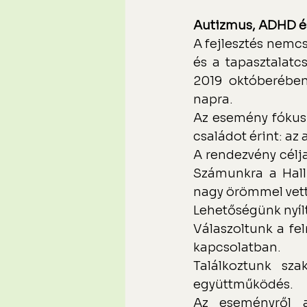
Autizmus, ADHD és
A fejlesztés nemc
és a tapasztalatc
2019 októberében
napra.
Az esemény fókusz
családot érint: az
A rendezvény célja
Számunkra a Halli
nagy örömmel vettü
Lehetőségünk nyílt
Válaszoltunk a fe
kapcsolatban.
Találkoztunk sza
együttműködés.
Az eseményről 