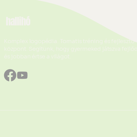
töltődjünk fel. Seb
hallihó
Komplex logopédia. Tomatis tréning és fejlesztő
központ. Segítünk, hogy gyermeked játszva fejlő
és jobban értse a világot.