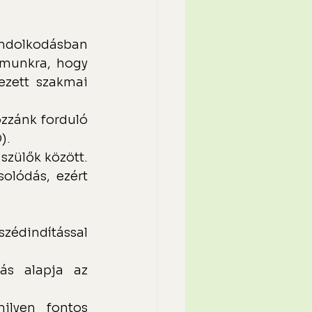
ondolkodásban 
ámunkra, hogy 
zett szakmai 
zzánk forduló 
).
zülők között. 
lódás, ezért 
zédindítással 
ás alapja az 
lyen fontos 