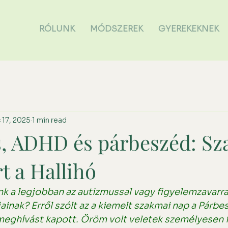
RÓLUNK
MÓDSZEREK
GYEREKEKNEK
 17, 2025
1 min read
, ADHD és párbeszéd: Sz
t a Hallihó
 a legjobban az autizmussal vagy figyelemzavarral
inak? Erről szólt az a kiemelt szakmai nap a Párbe
 meghívást kapott. Öröm volt veletek személyesen is