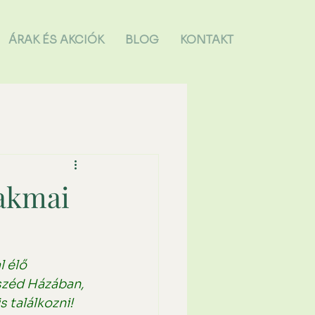
ÁRAK ÉS AKCIÓK
BLOG
KONTAKT
akmai
 élő 
széd Házában, 
 találkozni!