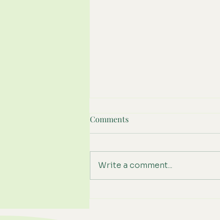
Sebajda Tábor 2015: Alkotás és
Comments
kutyás kalandok a vidéki
nyugalomban
Végre beköszöntött a várva
várt nyári szünet! A kánikula
Write a comment...
elől menekülve magunk
mögött hagytuk a város zaját
és a forró aszfaltot, hogy a
természet lágy ölén,
alkotással és játékkal