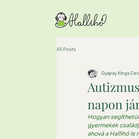
All Posts
Gyapay Kinga
Dec
Autizmus
napon jár
Hogyan segíthetünk
gyermekek családja
ahová a Hallihó is